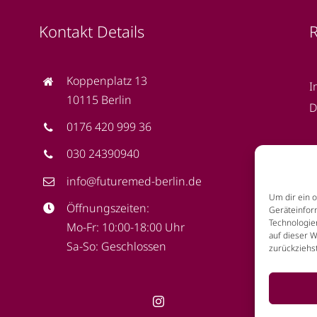
Kontakt Details
R
Koppenplatz 13
I
10115 Berlin
D
0176 420 999 36
030 24390940
info@futuremed-berlin.de
Um dir ein 
Öffnungszeiten:
Geräteinfor
Technologie
Mo-Fr: 10:00-18:00 Uhr
auf dieser 
Sa-So: Geschlossen
zurückziehs