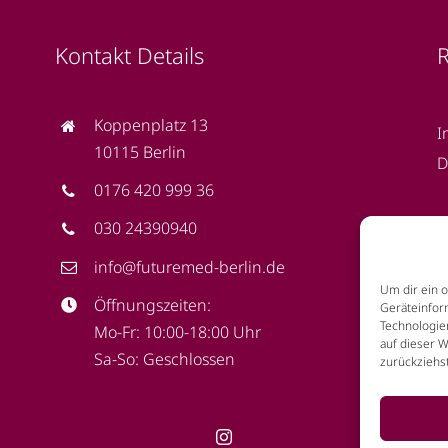
Kontakt Details
R
Koppenplatz 13
I
10115 Berlin
D
0176 420 999 36
030 24390940
info@futuremed-berlin.de
Um dir ein 
Öffnungszeiten:
Geräteinfor
Technologie
Mo-Fr: 10:00-18:00 Uhr
auf dieser 
Sa-So: Geschlossen
zurückziehs